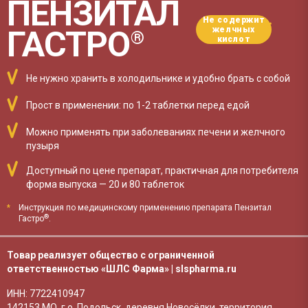
ПЕНЗИТАЛ
Не содержит
*
ГАСТРО
желчных
®
кислот
Не нужно хранить в холодильнике и удобно брать с собой
Прост в применении:
по 1-2 таблетки перед едой
Можно применять при заболеваниях печени и желчного
пузыря
Доступный по цене препарат, практичная для потребителя
форма выпуска — 20 и 80 таблеток
*
Инструкция по медицинскому применению препарата Пензитал
®
Гастро
.
Товар реализует общество с ограниченной
ответственностью
«ШЛС Фарма»
|
slspharma.ru
ИНН: 7722410947
142153 МО, г.о. Подольск, деревня Новосёлки, территория