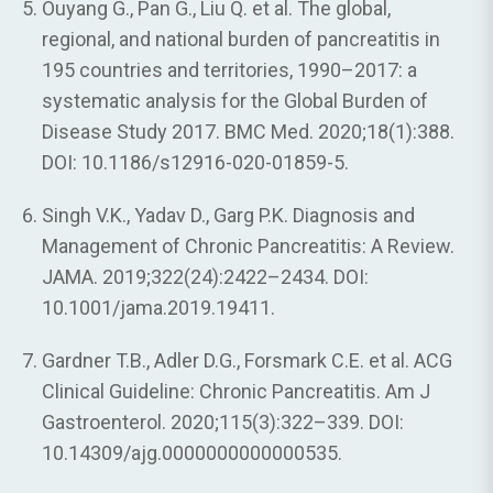
Ouyang G., Pan G., Liu Q. et al. The global,
regional, and national burden of pancreatitis in
195 countries and territories, 1990–2017: a
systematic analysis for the Global Burden of
Disease Study 2017. BMC Med. 2020;18(1):388.
DOI: 10.1186/s12916-020-01859-5.
Singh V.K., Yadav D., Garg P.K. Diagnosis and
Management of Chronic Pancreatitis: A Review.
JAMA. 2019;322(24):2422–2434. DOI:
10.1001/jama.2019.19411.
Gardner T.B., Adler D.G., Forsmark C.E. et al. ACG
Clinical Guideline: Chronic Pancreatitis. Am J
Gastroenterol. 2020;115(3):322–339. DOI:
10.14309/ajg.0000000000000535.