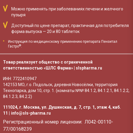
Можно применять при заболеваниях печени и желчного
пузыря
Доступный по цене препарат, практичная для потребителя
форма выпуска — 20 и 80 таблеток
*
Инструкция по медицинскому применению препарата Пензитал
®
Гастро
.
Товар реализует общество с ограниченной
ответственностью
«ШЛС Фарма»
|
slspharma.ru
ИНН: 7722410947
142153 МО, г.о. Подольск, деревня Новосёлки, территория
Технопарка, дом 10, стр. 1. (комнаты №№ 84.1.2, 84.1.2.1, 84.1.2.2,
84.1.2.3, 84.2.2)
111024
,
г. Москва
,
ул. Душинская, д. 7, стр. 1, этаж 4, каб.
11
|
info@sls-pharma.ru
Регистрационный номер лицензии:
Л042-00110-
77/00168239