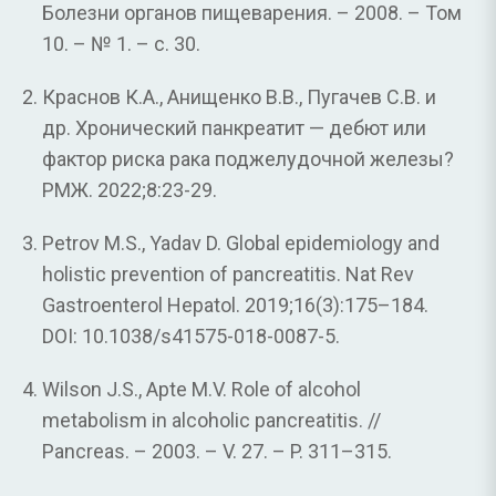
Болезни органов пищеварения. – 2008. – Том
10. – № 1. – с. 30.
Краснов К.А., Анищенко В.В., Пугачев С.В. и
др. Хронический панкреатит — дебют или
фактор риска рака поджелудочной железы?
РМЖ. 2022;8:23-29.
Petrov M.S., Yadav D. Global epidemiology and
holistic prevention of pancreatitis. Nat Rev
Gastroenterol Hepatol. 2019;16(3):175–184.
DOI: 10.1038/s41575-018-0087-5.
Wilson J.S., Apte M.V. Role of alcohol
metabolism in alcoholic pancreatitis. //
Pancreas. – 2003. – V. 27. – P. 311–315.