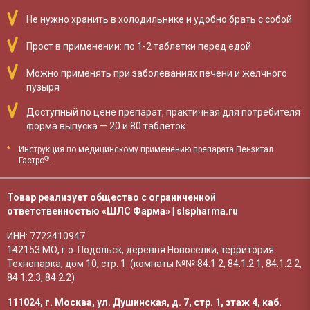
Не нужно хранить в холодильнике и удобно брать с собой
Прост в применении:
по 1-2 таблетки перед едой
Можно применять при заболеваниях печени и желчного
пузыря
Доступный по цене препарат, практичная для потребителя
форма выпуска — 20 и 80 таблеток
*
Инструкция по медицинскому применению препарата Пензитал
®
Гастро
.
Товар реализует общество с ограниченной
ответственностью
«ШЛС Фарма»
|
slspharma.ru
ИНН: 7722410947
142153 МО, г.о. Подольск, деревня Новосёлки, территория
Технопарка, дом 10, стр. 1. (комнаты №№ 84.1.2, 84.1.2.1, 84.1.2.2,
84.1.2.3, 84.2.2)
111024
,
г. Москва
,
ул. Душинская, д. 7, стр. 1, этаж 4, каб.