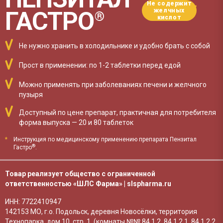
Не содержит
*
ГАСТРО
желчных
®
кислот
Не нужно хранить в холодильнике и удобно брать с собой
Прост в применении:
по 1-2 таблетки перед едой
Можно применять при заболеваниях печени и желчного
пузыря
Доступный по цене препарат, практичная для потребителя
форма выпуска — 20 и 80 таблеток
*
Инструкция по медицинскому применению препарата Пензитал
®
Гастро
.
Товар реализует общество с ограниченной
ответственностью
«ШЛС Фарма»
|
slspharma.ru
ИНН: 7722410947
142153 МО, г.о. Подольск, деревня Новосёлки, территория
Технопарка, дом 10, стр. 1. (комнаты №№ 84.1.2, 84.1.2.1, 84.1.2.2,